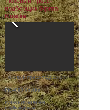
Тюковый пресс-
подборщик
Sipma
Kostka
Тюковый пресс-подборщик
PK 4000 Kostka
Ручное управление
подборщиком