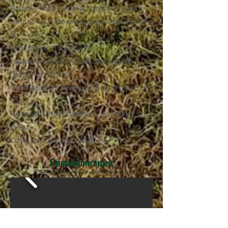
Поперечный размер прессовального
канала 460*400 мм. Длина тюка 0,3-1,3
м.
Вес тюка от 10 до 30 кг.
Надежная конструкция. Выпущено
более 100 000 шт.
Оптимальная модель для тракторов от
35 л.с.
Плотность прессования - до 180 кг/
куб.м.
Собственный вес - 1 500 кг.
Спецификация